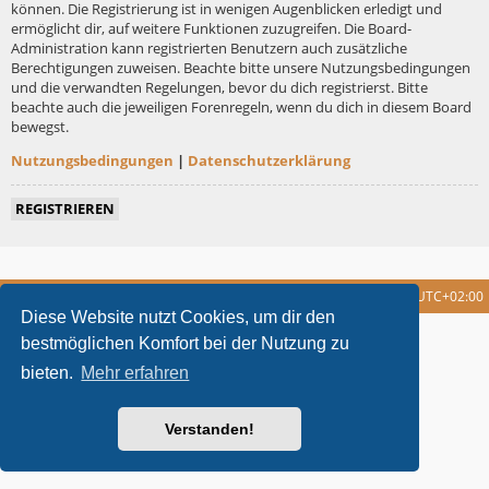
können. Die Registrierung ist in wenigen Augenblicken erledigt und
ermöglicht dir, auf weitere Funktionen zuzugreifen. Die Board-
Administration kann registrierten Benutzern auch zusätzliche
Berechtigungen zuweisen. Beachte bitte unsere Nutzungsbedingungen
und die verwandten Regelungen, bevor du dich registrierst. Bitte
beachte auch die jeweiligen Forenregeln, wenn du dich in diesem Board
bewegst.
Nutzungsbedingungen
|
Datenschutzerklärung
REGISTRIEREN
Foren-Übersicht
Alle Cookies löschen
Alle Zeiten sind
UTC+02:00
Diese Website nutzt Cookies, um dir den
metrolike style by
Eric Seguin
Updated for phpBB3.2 by
Ian Bradley
bestmöglichen Komfort bei der Nutzung zu
Powered by
phpBB
® Forum Software © phpBB Limited
bieten.
Mehr erfahren
Deutsche Übersetzung durch
phpBB.de
Datenschutz
|
Nutzungsbedingungen
Verstanden!