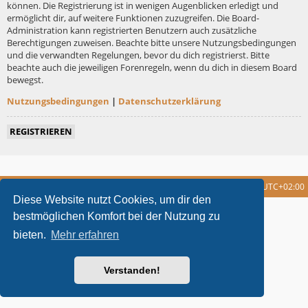
können. Die Registrierung ist in wenigen Augenblicken erledigt und
ermöglicht dir, auf weitere Funktionen zuzugreifen. Die Board-
Administration kann registrierten Benutzern auch zusätzliche
Berechtigungen zuweisen. Beachte bitte unsere Nutzungsbedingungen
und die verwandten Regelungen, bevor du dich registrierst. Bitte
beachte auch die jeweiligen Forenregeln, wenn du dich in diesem Board
bewegst.
Nutzungsbedingungen
|
Datenschutzerklärung
REGISTRIEREN
Foren-Übersicht
Alle Cookies löschen
Alle Zeiten sind
UTC+02:00
Diese Website nutzt Cookies, um dir den
metrolike style by
Eric Seguin
Updated for phpBB3.2 by
Ian Bradley
bestmöglichen Komfort bei der Nutzung zu
Powered by
phpBB
® Forum Software © phpBB Limited
bieten.
Mehr erfahren
Deutsche Übersetzung durch
phpBB.de
Datenschutz
|
Nutzungsbedingungen
Verstanden!