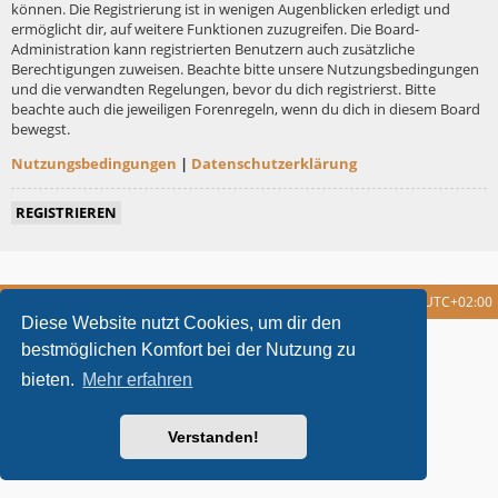
können. Die Registrierung ist in wenigen Augenblicken erledigt und
ermöglicht dir, auf weitere Funktionen zuzugreifen. Die Board-
Administration kann registrierten Benutzern auch zusätzliche
Berechtigungen zuweisen. Beachte bitte unsere Nutzungsbedingungen
und die verwandten Regelungen, bevor du dich registrierst. Bitte
beachte auch die jeweiligen Forenregeln, wenn du dich in diesem Board
bewegst.
Nutzungsbedingungen
|
Datenschutzerklärung
REGISTRIEREN
Foren-Übersicht
Alle Cookies löschen
Alle Zeiten sind
UTC+02:00
Diese Website nutzt Cookies, um dir den
metrolike style by
Eric Seguin
Updated for phpBB3.2 by
Ian Bradley
bestmöglichen Komfort bei der Nutzung zu
Powered by
phpBB
® Forum Software © phpBB Limited
bieten.
Mehr erfahren
Deutsche Übersetzung durch
phpBB.de
Datenschutz
|
Nutzungsbedingungen
Verstanden!