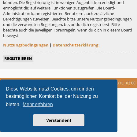
können. Die Registrierung ist in wenigen Augenblicken erledigt und
ermöglicht dir, auf weitere Funktionen zuzugreifen. Die Board-
Administration kann registrierten Benutzern auch zusätzliche
Berechtigungen zuweisen. Beachte bitte unsere Nutzungsbedingungen
und die verwandten Regelungen, bevor du dich registrierst. Bitte
beachte auch die jeweiligen Forenregeln, wenn du dich in diesem Board
bewegst.
Nutzungsbedingungen
|
Datenschutzerklärung
REGISTRIEREN
Foren-Übersicht
Alle Cookies löschen
Alle Zeiten sind
UTC+02:00
Diese Website nutzt Cookies, um dir den
metrolike style by
Eric Seguin
Updated for phpBB3.2 by
Ian Bradley
bestmöglichen Komfort bei der Nutzung zu
Powered by
phpBB
® Forum Software © phpBB Limited
bieten.
Mehr erfahren
Deutsche Übersetzung durch
phpBB.de
Datenschutz
|
Nutzungsbedingungen
Verstanden!