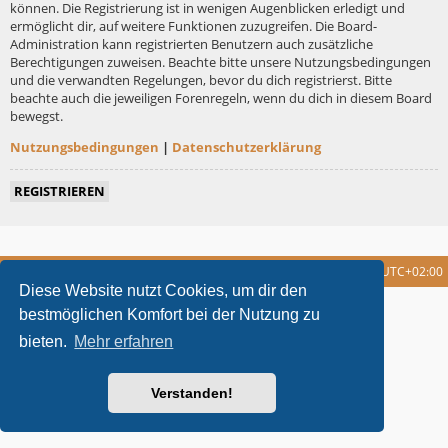
können. Die Registrierung ist in wenigen Augenblicken erledigt und
ermöglicht dir, auf weitere Funktionen zuzugreifen. Die Board-
Administration kann registrierten Benutzern auch zusätzliche
Berechtigungen zuweisen. Beachte bitte unsere Nutzungsbedingungen
und die verwandten Regelungen, bevor du dich registrierst. Bitte
beachte auch die jeweiligen Forenregeln, wenn du dich in diesem Board
bewegst.
Nutzungsbedingungen
|
Datenschutzerklärung
REGISTRIEREN
Foren-Übersicht
Alle Cookies löschen
Alle Zeiten sind
UTC+02:00
Diese Website nutzt Cookies, um dir den
metrolike style by
Eric Seguin
Updated for phpBB3.2 by
Ian Bradley
bestmöglichen Komfort bei der Nutzung zu
Powered by
phpBB
® Forum Software © phpBB Limited
bieten.
Mehr erfahren
Deutsche Übersetzung durch
phpBB.de
Datenschutz
|
Nutzungsbedingungen
Verstanden!