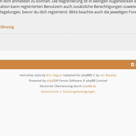
m dich anmelden zu können. Die Registrierung ist in wenigen Augenblicken er
ation kann registrierten Benutzern auch zusätzliche Berechtigungen zuweis
lungen, bevor du dich registrierst. Bitte beachte auch die jeweiligen For
klärung
metrolike style by
Eric Seguin
Updated for phpBB3.2 by
Ian Bradley
Powered by
phpBB
® Forum Software © phpBB Limited
Deutsche Übersetzung durch
phpBB.de
Datenschutz
|
Nutzungsbedingungen