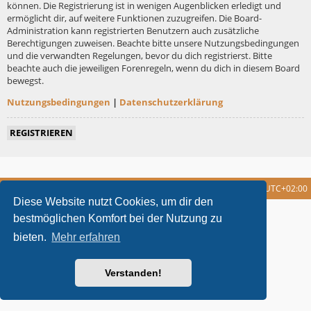
können. Die Registrierung ist in wenigen Augenblicken erledigt und
ermöglicht dir, auf weitere Funktionen zuzugreifen. Die Board-
Administration kann registrierten Benutzern auch zusätzliche
Berechtigungen zuweisen. Beachte bitte unsere Nutzungsbedingungen
und die verwandten Regelungen, bevor du dich registrierst. Bitte
beachte auch die jeweiligen Forenregeln, wenn du dich in diesem Board
bewegst.
Nutzungsbedingungen
|
Datenschutzerklärung
REGISTRIEREN
Foren-Übersicht
Alle Cookies löschen
Alle Zeiten sind
UTC+02:00
Diese Website nutzt Cookies, um dir den
metrolike style by
Eric Seguin
Updated for phpBB3.2 by
Ian Bradley
bestmöglichen Komfort bei der Nutzung zu
Powered by
phpBB
® Forum Software © phpBB Limited
bieten.
Mehr erfahren
Deutsche Übersetzung durch
phpBB.de
Datenschutz
|
Nutzungsbedingungen
Verstanden!