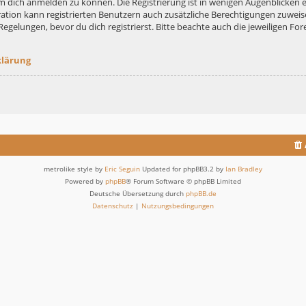
m dich anmelden zu können. Die Registrierung ist in wenigen Augenblicken er
ation kann registrierten Benutzern auch zusätzliche Berechtigungen zuweis
lungen, bevor du dich registrierst. Bitte beachte auch die jeweiligen For
klärung
metrolike style by
Eric Seguin
Updated for phpBB3.2 by
Ian Bradley
Powered by
phpBB
® Forum Software © phpBB Limited
Deutsche Übersetzung durch
phpBB.de
Datenschutz
|
Nutzungsbedingungen