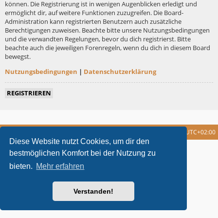
können. Die Registrierung ist in wenigen Augenblicken erledigt und
ermöglicht dir, auf weitere Funktionen zuzugreifen. Die Board-
Administration kann registrierten Benutzern auch zusätzliche
Berechtigungen zuweisen. Beachte bitte unsere Nutzungsbedingungen
und die verwandten Regelungen, bevor du dich registrierst. Bitte
beachte auch die jeweiligen Forenregeln, wenn du dich in diesem Board
bewegst.
Nutzungsbedingungen
|
Datenschutzerklärung
REGISTRIEREN
Foren-Übersicht
Alle Cookies löschen
Alle Zeiten sind
UTC+02:00
Diese Website nutzt Cookies, um dir den
metrolike style by
Eric Seguin
Updated for phpBB3.2 by
Ian Bradley
bestmöglichen Komfort bei der Nutzung zu
Powered by
phpBB
® Forum Software © phpBB Limited
bieten.
Mehr erfahren
Deutsche Übersetzung durch
phpBB.de
Datenschutz
|
Nutzungsbedingungen
Verstanden!