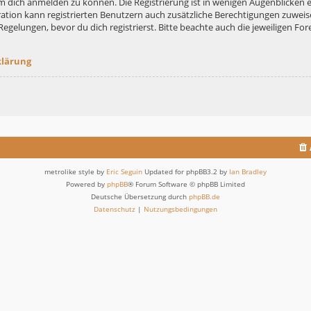
m dich anmelden zu können. Die Registrierung ist in wenigen Augenblicken er
ation kann registrierten Benutzern auch zusätzliche Berechtigungen zuweis
lungen, bevor du dich registrierst. Bitte beachte auch die jeweiligen For
klärung
metrolike style by
Eric Seguin
Updated for phpBB3.2 by
Ian Bradley
Powered by
phpBB
® Forum Software © phpBB Limited
Deutsche Übersetzung durch
phpBB.de
Datenschutz
|
Nutzungsbedingungen