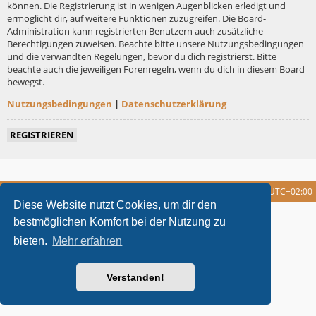
können. Die Registrierung ist in wenigen Augenblicken erledigt und
ermöglicht dir, auf weitere Funktionen zuzugreifen. Die Board-
Administration kann registrierten Benutzern auch zusätzliche
Berechtigungen zuweisen. Beachte bitte unsere Nutzungsbedingungen
und die verwandten Regelungen, bevor du dich registrierst. Bitte
beachte auch die jeweiligen Forenregeln, wenn du dich in diesem Board
bewegst.
Nutzungsbedingungen
|
Datenschutzerklärung
REGISTRIEREN
Foren-Übersicht
Alle Cookies löschen
Alle Zeiten sind
UTC+02:00
Diese Website nutzt Cookies, um dir den
metrolike style by
Eric Seguin
Updated for phpBB3.2 by
Ian Bradley
bestmöglichen Komfort bei der Nutzung zu
Powered by
phpBB
® Forum Software © phpBB Limited
bieten.
Mehr erfahren
Deutsche Übersetzung durch
phpBB.de
Datenschutz
|
Nutzungsbedingungen
Verstanden!