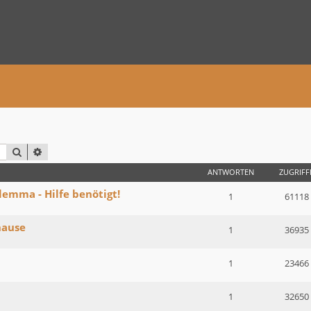
SUCHE
ERWEITERTE SUCHE
ANTWORTEN
ZUGRIFF
emma - Hilfe benötigt!
1
61118
hause
1
36935
1
23466
1
32650