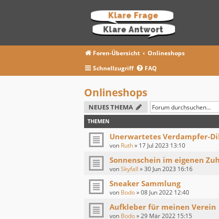
Foren-Übersicht
Onlineshops
Schnellzugriff
FAQ
Onlineshops
NEUES THEMA
THEMEN
Unerwartetes Verdampfer-Dil
von
Ruth
»
17 Jul 2023 13:10
Sonnenschein im eigenen Zu
von
Skyfall
»
30 Jun 2023 16:16
Sneaker Sammlung
von
Bodo
»
08 Jun 2022 12:40
Aufkleber für meinen Verein
von
Bodo
»
29 Mär 2022 15:15