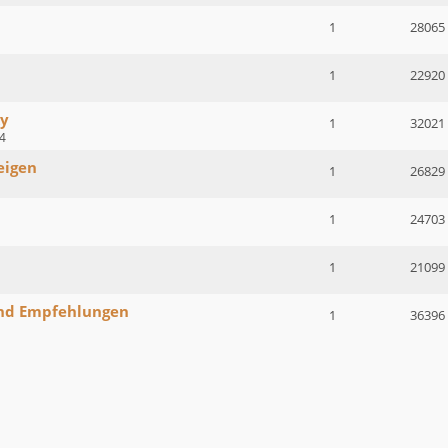
1
28065
1
22920
ky
1
32021
4
eigen
1
26829
1
24703
1
21099
 und Empfehlungen
1
36396