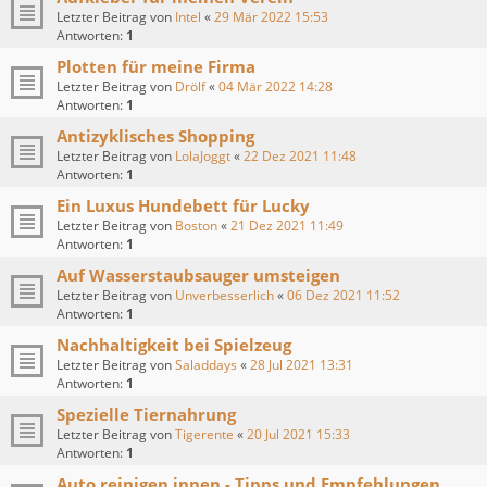
Letzter Beitrag von
Intel
«
29 Mär 2022 15:53
Antworten:
1
Plotten für meine Firma
Letzter Beitrag von
Drölf
«
04 Mär 2022 14:28
Antworten:
1
Antizyklisches Shopping
Letzter Beitrag von
LolaJoggt
«
22 Dez 2021 11:48
Antworten:
1
Ein Luxus Hundebett für Lucky
Letzter Beitrag von
Boston
«
21 Dez 2021 11:49
Antworten:
1
Auf Wasserstaubsauger umsteigen
Letzter Beitrag von
Unverbesserlich
«
06 Dez 2021 11:52
Antworten:
1
Nachhaltigkeit bei Spielzeug
Letzter Beitrag von
Saladdays
«
28 Jul 2021 13:31
Antworten:
1
Spezielle Tiernahrung
Letzter Beitrag von
Tigerente
«
20 Jul 2021 15:33
Antworten:
1
Auto reinigen innen - Tipps und Empfehlungen