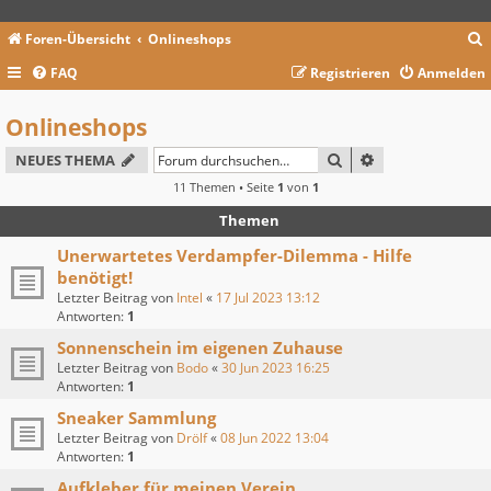
Foren-Übersicht
Onlineshops
FAQ
Registrieren
Anmelden
c
Onlineshops
SUCHE
ERWEITERTE SU
NEUES THEMA
11 Themen • Seite
1
von
1
Themen
Unerwartetes Verdampfer-Dilemma - Hilfe
benötigt!
Letzter Beitrag von
Intel
«
17 Jul 2023 13:12
Antworten:
1
Sonnenschein im eigenen Zuhause
Letzter Beitrag von
Bodo
«
30 Jun 2023 16:25
Antworten:
1
Sneaker Sammlung
Letzter Beitrag von
Drölf
«
08 Jun 2022 13:04
Antworten:
1
Aufkleber für meinen Verein