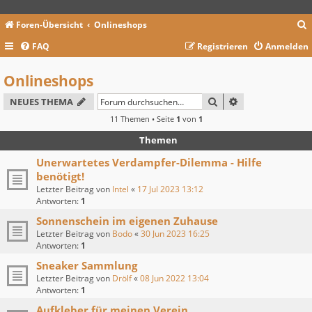
Foren-Übersicht
Onlineshops
FAQ
Registrieren
Anmelden
c
Onlineshops
SUCHE
ERWEITERTE SU
NEUES THEMA
11 Themen • Seite
1
von
1
Themen
Unerwartetes Verdampfer-Dilemma - Hilfe
benötigt!
Letzter Beitrag von
Intel
«
17 Jul 2023 13:12
Antworten:
1
Sonnenschein im eigenen Zuhause
Letzter Beitrag von
Bodo
«
30 Jun 2023 16:25
Antworten:
1
Sneaker Sammlung
Letzter Beitrag von
Drölf
«
08 Jun 2022 13:04
Antworten:
1
Aufkleber für meinen Verein