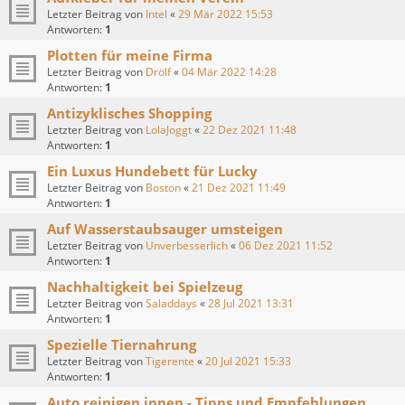
Letzter Beitrag von
Intel
«
29 Mär 2022 15:53
Antworten:
1
Plotten für meine Firma
Letzter Beitrag von
Drölf
«
04 Mär 2022 14:28
Antworten:
1
Antizyklisches Shopping
Letzter Beitrag von
LolaJoggt
«
22 Dez 2021 11:48
Antworten:
1
Ein Luxus Hundebett für Lucky
Letzter Beitrag von
Boston
«
21 Dez 2021 11:49
Antworten:
1
Auf Wasserstaubsauger umsteigen
Letzter Beitrag von
Unverbesserlich
«
06 Dez 2021 11:52
Antworten:
1
Nachhaltigkeit bei Spielzeug
Letzter Beitrag von
Saladdays
«
28 Jul 2021 13:31
Antworten:
1
Spezielle Tiernahrung
Letzter Beitrag von
Tigerente
«
20 Jul 2021 15:33
Antworten:
1
Auto reinigen innen - Tipps und Empfehlungen