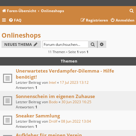
Foren-Übersicht
Onlineshops
FAQ
Registrieren
Anmelden
c
Onlineshops
SUCHE
ERWEITERTE SU
NEUES THEMA
11 Themen • Seite
1
von
1
Themen
Unerwartetes Verdampfer-Dilemma - Hilfe
benötigt!
Letzter Beitrag von
Intel
«
17 Jul 2023 13:12
Antworten:
1
Sonnenschein im eigenen Zuhause
Letzter Beitrag von
Bodo
«
30 Jun 2023 16:25
Antworten:
1
Sneaker Sammlung
Letzter Beitrag von
Drölf
«
08 Jun 2022 13:04
Antworten:
1
Aufkleber für meinen Verein