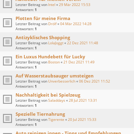
Letzter Beitrag von
Intel
«
29 Mär 2022 15:53
Antworten:
1
Plotten für meine Firma
Letzter Beitrag von
Drölf
«
04 Mär 2022 14:28
Antworten:
1
Antizyklisches Shopping
Letzter Beitrag von
LolaJoggt
«
22 Dez 2021 11:48
Antworten:
1
Ein Luxus Hundebett für Lucky
Letzter Beitrag von
Boston
«
21 Dez 2021 11:49
Antworten:
1
Auf Wasserstaubsauger umsteigen
Letzter Beitrag von
Unverbesserlich
«
06 Dez 2021 11:52
Antworten:
1
Nachhaltigkeit bei Spielzeug
Letzter Beitrag von
Saladdays
«
28 Jul 2021 13:31
Antworten:
1
Spezielle Tiernahrung
Letzter Beitrag von
Tigerente
«
20 Jul 2021 15:33
Antworten:
1
Auto reinigen innen - Tipps und Empfehlungen