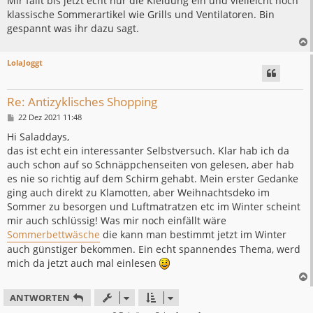
Mir fällt bis jetzt echt nur die Kleidung ein und vielleicht noch
klassische Sommerartikel wie Grills und Ventilatoren. Bin
gespannt was ihr dazu sagt.
LolaJoggt
Re: Antizyklisches Shopping
B
22 Dez 2021 11:48
e
i
Hi Saladdays,
t
das ist echt ein interessanter Selbstversuch. Klar hab ich da
r
a
auch schon auf so Schnäppchenseiten von gelesen, aber hab
g
es nie so richtig auf dem Schirm gehabt. Mein erster Gedanke
ging auch direkt zu Klamotten, aber Weihnachtsdeko im
Sommer zu besorgen und Luftmatratzen etc im Winter scheint
mir auch schlüssig! Was mir noch einfällt wäre
Sommerbettwäsche
die kann man bestimmt jetzt im Winter
auch günstiger bekommen. Ein echt spannendes Thema, werd
mich da jetzt auch mal einlesen
ANTWORTEN