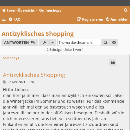
Foren-Übersicht
Onlineshops
FAQ
Registrieren
Anmelden
c
Antizyklisches Shopping
SUCHE
ERWEIT
ANTWORTEN
2 Beiträge • Seite
1
von
1
Saladdays
Antizyklisches Shopping
B
22 Dez 2021 11:30
e
i
Hi ihr Lieben,
t
man hört ja immer, dass man antizyklisch einkaufen soll, also
r
a
die Winterjacke im Sommer und so weiter. Für das kommende
g
Jahr will ich mal den Selbstversuch wagen und alles
jahreszeitliche nur in der off-Saison besorgen. Deshalb würde
mich interessieren, was bei euch so über das Jahr an
Einkäufen anfällt, die klar einer Jahreszeit zuzuordnen sind.