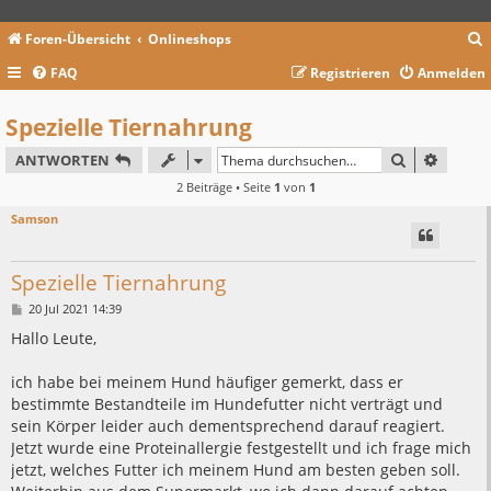
Foren-Übersicht
Onlineshops
FAQ
Registrieren
Anmelden
c
Spezielle Tiernahrung
SUCHE
ERWEIT
ANTWORTEN
2 Beiträge • Seite
1
von
1
Samson
Spezielle Tiernahrung
B
20 Jul 2021 14:39
e
i
Hallo Leute,
t
r
a
ich habe bei meinem Hund häufiger gemerkt, dass er
g
bestimmte Bestandteile im Hundefutter nicht verträgt und
sein Körper leider auch dementsprechend darauf reagiert.
Jetzt wurde eine Proteinallergie festgestellt und ich frage mich
jetzt, welches Futter ich meinem Hund am besten geben soll.