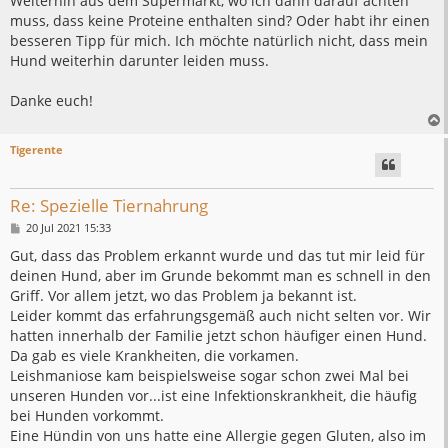
Weiterhin aus dem Supermarkt, wo ich dann darauf achten
muss, dass keine Proteine enthalten sind? Oder habt ihr einen
besseren Tipp für mich. Ich möchte natürlich nicht, dass mein
Hund weiterhin darunter leiden muss.
Danke euch!
Tigerente
Re: Spezielle Tiernahrung
B
20 Jul 2021 15:33
e
i
Gut, dass das Problem erkannt wurde und das tut mir leid für
t
deinen Hund, aber im Grunde bekommt man es schnell in den
r
a
Griff. Vor allem jetzt, wo das Problem ja bekannt ist.
g
Leider kommt das erfahrungsgemäß auch nicht selten vor. Wir
hatten innerhalb der Familie jetzt schon häufiger einen Hund.
Da gab es viele Krankheiten, die vorkamen.
Leishmaniose kam beispielsweise sogar schon zwei Mal bei
unseren Hunden vor...ist eine Infektionskrankheit, die häufig
bei Hunden vorkommt.
Eine Hündin von uns hatte eine Allergie gegen Gluten, also im