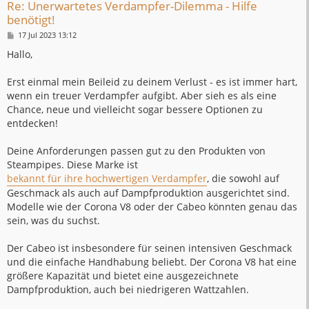
Re: Unerwartetes Verdampfer-Dilemma - Hilfe
benötigt!
B
17 Jul 2023 13:12
e
i
Hallo,
t
r
a
Erst einmal mein Beileid zu deinem Verlust - es ist immer hart,
g
wenn ein treuer Verdampfer aufgibt. Aber sieh es als eine
Chance, neue und vielleicht sogar bessere Optionen zu
entdecken!
Deine Anforderungen passen gut zu den Produkten von
Steampipes. Diese Marke ist
bekannt für ihre hochwertigen Verdampfer
, die sowohl auf
Geschmack als auch auf Dampfproduktion ausgerichtet sind.
Modelle wie der Corona V8 oder der Cabeo könnten genau das
sein, was du suchst.
Der Cabeo ist insbesondere für seinen intensiven Geschmack
und die einfache Handhabung beliebt. Der Corona V8 hat eine
größere Kapazität und bietet eine ausgezeichnete
Dampfproduktion, auch bei niedrigeren Wattzahlen.