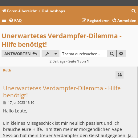
Foren-Übersicht
Onlineshops
FAQ
Registrieren
Anmelden
c
Unerwartetes Verdampfer-Dilemma -
Hilfe benötigt!
SUCHE
ERWEIT
ANTWORTEN
2 Beiträge • Seite
1
von
1
Ruth
Unerwartetes Verdampfer-Dilemma - Hilfe
benötigt!
B
17 Jul 2023 13:10
e
i
Hallo Leute,
t
r
a
Ein kleines Missgeschick ist mir neulich passiert und ich
g
brauche eure Hilfe. Inmitten meiner morgendlichen Vape-
Session hat mein treuer Verdampfer den Geist aufgegeben. Ja,