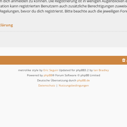
m dich anmelden zu können. Die Registrierung ist in wenigen Augenblicken er
ation kann registrierten Benutzern auch zusätzliche Berechtigungen zuweis
lungen, bevor du dich registrierst. Bitte beachte auch die jeweiligen For
klärung
metrolike style by
Eric Seguin
Updated for phpBB3.2 by
Ian Bradley
Powered by
phpBB
® Forum Software © phpBB Limited
Deutsche Übersetzung durch
phpBB.de
Datenschutz
|
Nutzungsbedingungen