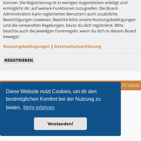
können. Die Registrierung ist in wenigen Augenblicken erledigt und
ermöglicht dir, auf weitere Funktionen zuzugreifen. Die Board-
Administration kann registrierten Benutzern auch zusätzliche
Berechtigungen zuweisen. Beachte bitte unsere Nutzungsbedingungen
und die verwandten Regelungen, bevor du dich registrierst. Bitte
beachte auch die jeweiligen Forenregeln, wenn du dich in diesem Board
bewegst.
Nutzungsbedingungen
|
Datenschutzerklärung
REGISTRIEREN
Foren-Übersicht
Alle Cookies löschen
Alle Zeiten sind
UTC+02:00
Diese Website nutzt Cookies, um dir den
metrolike style by
Eric Seguin
Updated for phpBB3.2 by
Ian Bradley
bestmöglichen Komfort bei der Nutzung zu
Powered by
phpBB
® Forum Software © phpBB Limited
bieten.
Mehr erfahren
Deutsche Übersetzung durch
phpBB.de
Datenschutz
|
Nutzungsbedingungen
Verstanden!