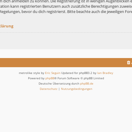
m dich anmelden zu können. Die Registrierung ist in wenigen Augenblicken er
ation kann registrierten Benutzern auch zusätzliche Berechtigungen zuweis
lungen, bevor du dich registrierst. Bitte beachte auch die jeweiligen For
klärung
metrolike style by
Eric Seguin
Updated for phpBB3.2 by
Ian Bradley
Powered by
phpBB
® Forum Software © phpBB Limited
Deutsche Übersetzung durch
phpBB.de
Datenschutz
|
Nutzungsbedingungen