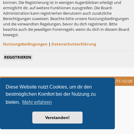
können. Die Registrierung ist in wenigen Augenblicken erledigt und
ermöglicht dir, auf weitere Funktionen zuzugreifen. Die Board-
Administration kann registrierten Benutzern auch zusätzliche
Berechtigungen zuweisen. Beachte bitte unsere Nutzungsbedingungen
und die verwandten Regelungen, bevor du dich registrierst. Bitte
beachte auch die jeweiligen Forenregeln, wenn du dich in diesem Board
bewegst.
Nutzungsbedingungen
|
Datenschutzerklärung
REGISTRIEREN
Foren-Übersicht
Alle Cookies löschen
Alle Zeiten sind
UTC+02:00
Diese Website nutzt Cookies, um dir den
metrolike style by
Eric Seguin
Updated for phpBB3.2 by
Ian Bradley
bestmöglichen Komfort bei der Nutzung zu
Powered by
phpBB
® Forum Software © phpBB Limited
bieten.
Mehr erfahren
Deutsche Übersetzung durch
phpBB.de
Datenschutz
|
Nutzungsbedingungen
Verstanden!