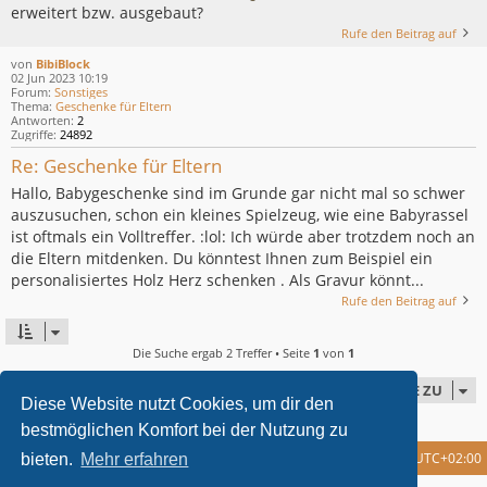
erweitert bzw. ausgebaut?
Rufe den Beitrag auf
von
BibiBlock
02 Jun 2023 10:19
Forum:
Sonstiges
Thema:
Geschenke für Eltern
Antworten:
2
Zugriffe:
24892
Re: Geschenke für Eltern
Hallo, Babygeschenke sind im Grunde gar nicht mal so schwer
auszusuchen, schon ein kleines Spielzeug, wie eine Babyrassel
ist oftmals ein Volltreffer. :lol: Ich würde aber trotzdem noch an
die Eltern mitdenken. Du könntest Ihnen zum Beispiel ein
personalisiertes Holz Herz schenken . Als Gravur könnt...
Rufe den Beitrag auf
Die Suche ergab 2 Treffer • Seite
1
von
1
GEHE ZU
Diese Website nutzt Cookies, um dir den
bestmöglichen Komfort bei der Nutzung zu
Foren-Übersicht
Alle Cookies löschen
Alle Zeiten sind
UTC+02:00
bieten.
Mehr erfahren