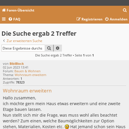
Foren-Übersicht
FAQ
Registrieren
Anmelden
c
Die Suche ergab 2 Treffer
Zur erweiterten Suche
SUCHE
ERWEITERTE SUCHE
Die Suche ergab 2 Treffer • Seite
1
von
1
von
BibiBlock
02 Jun 2023 13:41
Forum:
Bauen & Wohnen
Thema:
Wohnraum erweitern
Antworten:
1
Zugriffe:
78323
Wohnraum erweitern
Hallo zusammen,
ich möchte gern mein Haus etwas erweitern und eine zweite
Etage bauen lassen.
Nun stellt sich mir die Frage, was muss wohl alles beachtet
werden? Zum einen, welche Baumöglichkeiten zur Option
stehen, Materialien, Kosten etc.
Hat jemand schon sein Haus