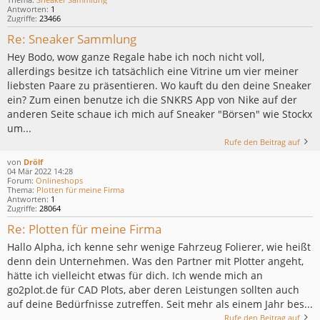
Antworten:
1
Zugriffe:
23466
Re: Sneaker Sammlung
Hey Bodo, wow ganze Regale habe ich noch nicht voll,
allerdings besitze ich tatsächlich eine Vitrine um vier meiner
liebsten Paare zu präsentieren. Wo kauft du den deine Sneaker
ein? Zum einen benutze ich die SNKRS App von Nike auf der
anderen Seite schaue ich mich auf Sneaker "Börsen" wie Stockx
um...
Rufe den Beitrag auf
von
Drölf
04 Mär 2022 14:28
Forum:
Onlineshops
Thema:
Plotten für meine Firma
Antworten:
1
Zugriffe:
28064
Re: Plotten für meine Firma
Hallo Alpha, ich kenne sehr wenige Fahrzeug Folierer, wie heißt
denn dein Unternehmen. Was den Partner mit Plotter angeht,
hätte ich vielleicht etwas für dich. Ich wende mich an
go2plot.de für CAD Plots, aber deren Leistungen sollten auch
auf deine Bedürfnisse zutreffen. Seit mehr als einem Jahr bes...
Rufe den Beitrag auf