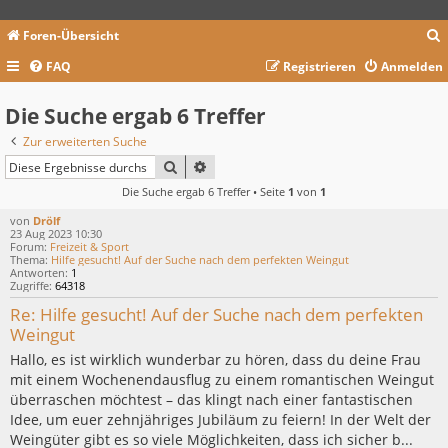
Foren-Übersicht
FAQ
Registrieren
Anmelden
c
Die Suche ergab 6 Treffer
Zur erweiterten Suche
SUCHE
ERWEITERTE SUCHE
Die Suche ergab 6 Treffer • Seite
1
von
1
von
Drölf
23 Aug 2023 10:30
Forum:
Freizeit & Sport
Thema:
Hilfe gesucht! Auf der Suche nach dem perfekten Weingut
Antworten:
1
Zugriffe:
64318
Re: Hilfe gesucht! Auf der Suche nach dem perfekten
Weingut
Hallo, es ist wirklich wunderbar zu hören, dass du deine Frau
mit einem Wochenendausflug zu einem romantischen Weingut
überraschen möchtest – das klingt nach einer fantastischen
Idee, um euer zehnjähriges Jubiläum zu feiern! In der Welt der
Weingüter gibt es so viele Möglichkeiten, dass ich sicher b...