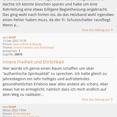
dachte ich könnte bisschen sparen und habe um eine
Rohrleitung eine etwas billigere Begleitheizung angebracht.
Das ging wohl nach hinten los, da das Heizband wohl irgendwo
einen Fehler haben muss, da der FI- Schutzschalter rausfliegt.
Wenn a...
Rufe den Beitrag auf
von
Drölf
13 Sep 2022 15:35
Forum:
Gesundheit & Beauty
Thema:
Innere Freiheit und Ehrlichkeit
Antworten:
1
Zugriffe:
26816
Innere Freiheit und Ehrlichkeit
Hier würde ich gerne einen Raum schaffen um über
“authentische Spiritualität” zu sprechen. Ich hatte gleich zu
Jahresbeginn ein sehr heftiges und aufrüttelndes
gesundheitliches Erlebnis (war alles andere als schön). Aber
etwas hat es ermöglicht, nämlich dass ich mich endlich auf
dem Weg zu radikaler...
Rufe den Beitrag auf
von
Drölf
08 Jun 2022 13:04
Forum:
Onlineshops
Thema:
Sneaker Sammlung