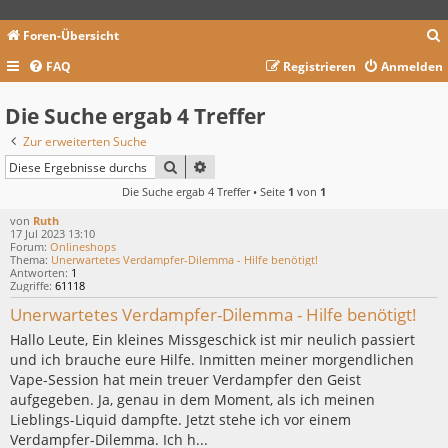
Foren-Übersicht
FAQ
Registrieren
Anmelden
c
Die Suche ergab 4 Treffer
Zur erweiterten Suche
SUCHE
ERWEITERTE SUCHE
Die Suche ergab 4 Treffer • Seite
1
von
1
von
Ruth
17 Jul 2023 13:10
Forum:
Onlineshops
Thema:
Unerwartetes Verdampfer-Dilemma - Hilfe benötigt!
Antworten:
1
Zugriffe:
61118
Unerwartetes Verdampfer-Dilemma - Hilfe benötigt!
Hallo Leute, Ein kleines Missgeschick ist mir neulich passiert
und ich brauche eure Hilfe. Inmitten meiner morgendlichen
Vape-Session hat mein treuer Verdampfer den Geist
aufgegeben. Ja, genau in dem Moment, als ich meinen
Lieblings-Liquid dampfte. Jetzt stehe ich vor einem
Verdampfer-Dilemma. Ich h...