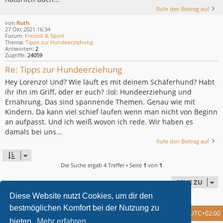
Rufe den Beitrag auf
von
Ruth
27 Okt 2021 16:34
Forum:
Freizeit & Sport
Thema:
Tipps zur Hundeerziehung
Antworten:
2
Zugriffe:
24059
Re: Tipps zur Hundeerziehung
Hey Lorenzo! Und? Wie läuft es mit deinem Schäferhund? Habt
ihr ihn im Griff, oder er euch? :lol: Hundeerziehung und
Ernährung. Das sind spannende Themen. Genau wie mit
Kindern. Da kann viel schief laufen wenn man nicht von Beginn
an aufpasst. Und ich weiß wovon ich rede. Wir haben es
damals bei uns...
Rufe den Beitrag auf
Die Suche ergab 4 Treffer • Seite
1
von
1
GEHE ZU
Diese Website nutzt Cookies, um dir den
bestmöglichen Komfort bei der Nutzung zu
Foren-Übersicht
Alle Cookies löschen
Alle Zeiten sind
UTC+02:00
bieten.
Mehr erfahren