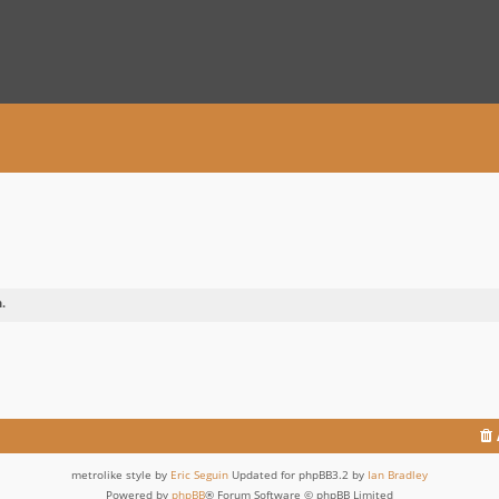
.
metrolike style by
Eric Seguin
Updated for phpBB3.2 by
Ian Bradley
Powered by
phpBB
® Forum Software © phpBB Limited