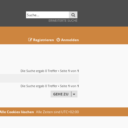
SUCHE
ERWEITERTE SUCHE
Registrieren
Anmelden
Die Suche ergab 0 Treffer • Seite
1
von
1
Die Suche ergab 0 Treffer • Seite
1
von
1
GEHE ZU
Alle Cookies löschen
Alle Zeiten sind
UTC+02:00