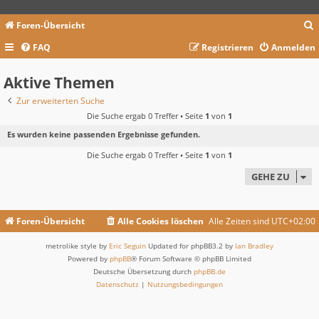
Foren-Übersicht
FAQ
Registrieren
Anmelden
c
Aktive Themen
Zur erweiterten Suche
Die Suche ergab 0 Treffer • Seite
1
von
1
Es wurden keine passenden Ergebnisse gefunden.
Die Suche ergab 0 Treffer • Seite
1
von
1
GEHE ZU
Foren-Übersicht
Alle Cookies löschen
Alle Zeiten sind
UTC+02:00
metrolike style by
Eric Seguin
Updated for phpBB3.2 by
Ian Bradley
Powered by
phpBB
® Forum Software © phpBB Limited
Deutsche Übersetzung durch
phpBB.de
Datenschutz
|
Nutzungsbedingungen