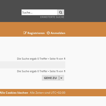
SUCHE
ERWEITERTE SUCHE
Registrieren
Anmelden
Die Suche ergab 0 Treffer • Seite
1
von
1
Die Suche ergab 0 Treffer • Seite
1
von
1
GEHE ZU
Alle Cookies löschen
Alle Zeiten sind
UTC+02:00