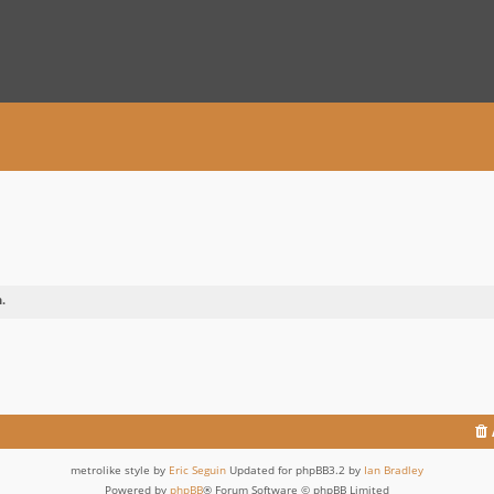
.
metrolike style by
Eric Seguin
Updated for phpBB3.2 by
Ian Bradley
Powered by
phpBB
® Forum Software © phpBB Limited