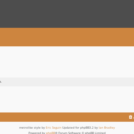
.
metrolike style by
Eric Seguin
Updated for phpBB3.2 by
Ian Bradley
Powered by
phpBB
® Forum Software © phpBB Limited