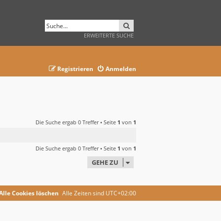
SUCHE
ERWEITERTE SUCHE
Registrieren
Anmelden
Die Suche ergab 0 Treffer • Seite
1
von
1
Die Suche ergab 0 Treffer • Seite
1
von
1
GEHE ZU
Alle Cookies löschen
Alle Zeiten sind
UTC+02:00