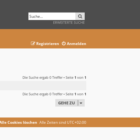
SUCHE
ERWEITERTE SUCHE
Registrieren
Anmelden
Die Suche ergab 0 Treffer • Seite
1
von
1
Die Suche ergab 0 Treffer • Seite
1
von
1
GEHE ZU
Alle Cookies löschen
Alle Zeiten sind
UTC+02:00