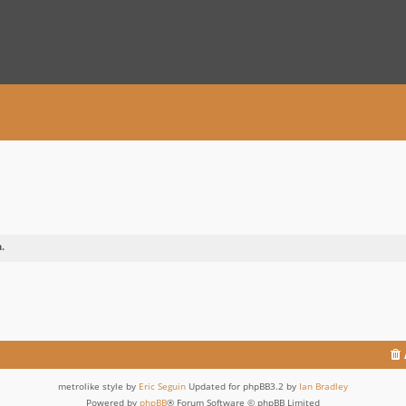
.
metrolike style by
Eric Seguin
Updated for phpBB3.2 by
Ian Bradley
Powered by
phpBB
® Forum Software © phpBB Limited