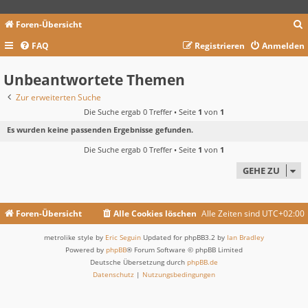
Foren-Übersicht
FAQ
Registrieren
Anmelden
c
Unbeantwortete Themen
Zur erweiterten Suche
Die Suche ergab 0 Treffer • Seite
1
von
1
Es wurden keine passenden Ergebnisse gefunden.
Die Suche ergab 0 Treffer • Seite
1
von
1
GEHE ZU
Foren-Übersicht
Alle Cookies löschen
Alle Zeiten sind
UTC+02:00
metrolike style by
Eric Seguin
Updated for phpBB3.2 by
Ian Bradley
Powered by
phpBB
® Forum Software © phpBB Limited
Deutsche Übersetzung durch
phpBB.de
Datenschutz
|
Nutzungsbedingungen