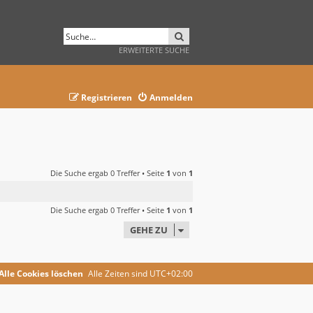
SUCHE
ERWEITERTE SUCHE
Registrieren
Anmelden
Die Suche ergab 0 Treffer • Seite
1
von
1
Die Suche ergab 0 Treffer • Seite
1
von
1
GEHE ZU
Alle Cookies löschen
Alle Zeiten sind
UTC+02:00