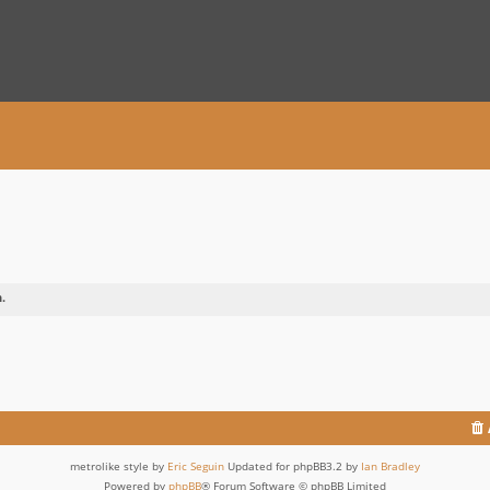
.
metrolike style by
Eric Seguin
Updated for phpBB3.2 by
Ian Bradley
Powered by
phpBB
® Forum Software © phpBB Limited