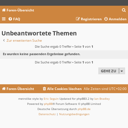
Foren-Übersicht
FAQ
Registrieren
Anmelden
c
Unbeantwortete Themen
Zur erweiterten Suche
Die Suche ergab 0 Treffer • Seite
1
von
1
Es wurden keine passenden Ergebnisse gefunden.
Die Suche ergab 0 Treffer • Seite
1
von
1
GEHE ZU
Foren-Übersicht
Alle Cookies löschen
Alle Zeiten sind
UTC+02:00
metrolike style by
Eric Seguin
Updated for phpBB3.2 by
Ian Bradley
Powered by
phpBB
® Forum Software © phpBB Limited
Deutsche Übersetzung durch
phpBB.de
Datenschutz
|
Nutzungsbedingungen