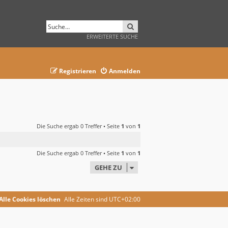
SUCHE
ERWEITERTE SUCHE
Registrieren
Anmelden
Die Suche ergab 0 Treffer • Seite
1
von
1
Die Suche ergab 0 Treffer • Seite
1
von
1
GEHE ZU
Alle Cookies löschen
Alle Zeiten sind
UTC+02:00