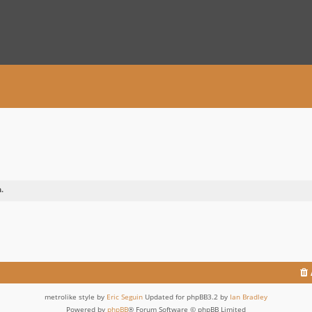
.
metrolike style by
Eric Seguin
Updated for phpBB3.2 by
Ian Bradley
Powered by
phpBB
® Forum Software © phpBB Limited