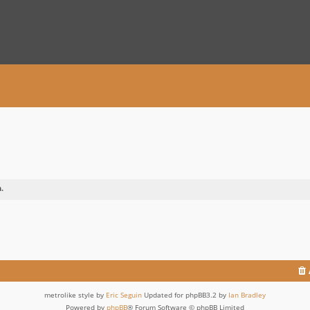
.
metrolike style by
Eric Seguin
Updated for phpBB3.2 by
Ian Bradley
Powered by
phpBB
® Forum Software © phpBB Limited