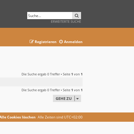
SUCHE
ERWEITERTE SUCHE
Registrieren
Anmelden
Die Suche ergab 0 Treffer • Seite
1
von
1
Die Suche ergab 0 Treffer • Seite
1
von
1
GEHE ZU
Alle Cookies löschen
Alle Zeiten sind
UTC+02:00