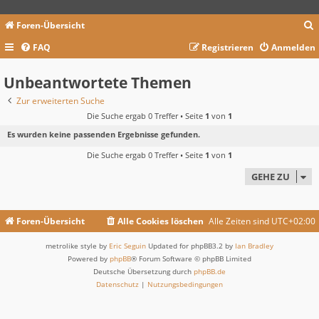
Foren-Übersicht
FAQ
Registrieren
Anmelden
c
Unbeantwortete Themen
Zur erweiterten Suche
Die Suche ergab 0 Treffer • Seite
1
von
1
Es wurden keine passenden Ergebnisse gefunden.
Die Suche ergab 0 Treffer • Seite
1
von
1
GEHE ZU
Foren-Übersicht
Alle Cookies löschen
Alle Zeiten sind
UTC+02:00
metrolike style by
Eric Seguin
Updated for phpBB3.2 by
Ian Bradley
Powered by
phpBB
® Forum Software © phpBB Limited
Deutsche Übersetzung durch
phpBB.de
Datenschutz
|
Nutzungsbedingungen