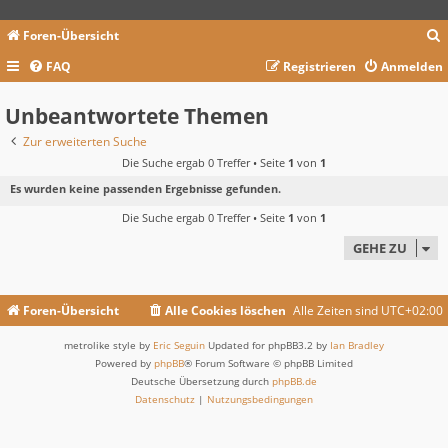
Foren-Übersicht
FAQ
Registrieren
Anmelden
c
Unbeantwortete Themen
Zur erweiterten Suche
Die Suche ergab 0 Treffer • Seite
1
von
1
Es wurden keine passenden Ergebnisse gefunden.
Die Suche ergab 0 Treffer • Seite
1
von
1
GEHE ZU
Foren-Übersicht
Alle Cookies löschen
Alle Zeiten sind
UTC+02:00
metrolike style by
Eric Seguin
Updated for phpBB3.2 by
Ian Bradley
Powered by
phpBB
® Forum Software © phpBB Limited
Deutsche Übersetzung durch
phpBB.de
Datenschutz
|
Nutzungsbedingungen