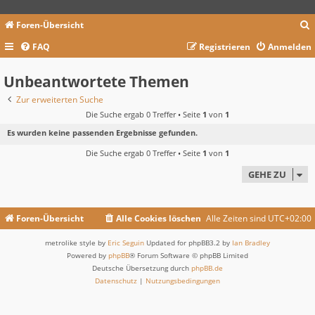
Foren-Übersicht
FAQ
Registrieren
Anmelden
c
Unbeantwortete Themen
Zur erweiterten Suche
Die Suche ergab 0 Treffer • Seite
1
von
1
Es wurden keine passenden Ergebnisse gefunden.
Die Suche ergab 0 Treffer • Seite
1
von
1
GEHE ZU
Foren-Übersicht
Alle Cookies löschen
Alle Zeiten sind
UTC+02:00
metrolike style by
Eric Seguin
Updated for phpBB3.2 by
Ian Bradley
Powered by
phpBB
® Forum Software © phpBB Limited
Deutsche Übersetzung durch
phpBB.de
Datenschutz
|
Nutzungsbedingungen