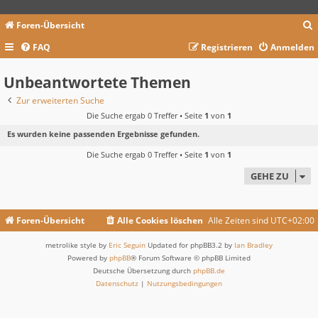
Foren-Übersicht
FAQ
Registrieren
Anmelden
c
Unbeantwortete Themen
Zur erweiterten Suche
Die Suche ergab 0 Treffer • Seite
1
von
1
Es wurden keine passenden Ergebnisse gefunden.
Die Suche ergab 0 Treffer • Seite
1
von
1
GEHE ZU
Foren-Übersicht
Alle Cookies löschen
Alle Zeiten sind
UTC+02:00
metrolike style by
Eric Seguin
Updated for phpBB3.2 by
Ian Bradley
Powered by
phpBB
® Forum Software © phpBB Limited
Deutsche Übersetzung durch
phpBB.de
Datenschutz
|
Nutzungsbedingungen