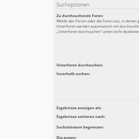
Suchoptionen
Zu durchsuchende Foren:
Wähle das Forum oder die Foren aus, in denen g
Unterforen werden automatisch mit durchsucht,
„Unterforen durchsuchen“ unten nicht deaktivier
Unterforen durchsuchen:
Innerhalb suchen:
Ergebnisse anzeigen als:
Ergebnisse sortieren nach:
Suchzeitraum begrenzen:
Die ersten: