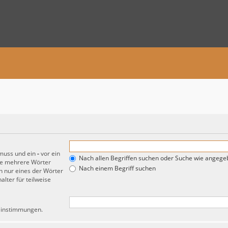
 muss und ein
-
vor ein
Nach allen Begriffen suchen oder Suche wie angeg
de mehrere Wörter
Nach einem Begriff suchen
 nur eines der Wörter
lter für teilweise
reinstimmungen.