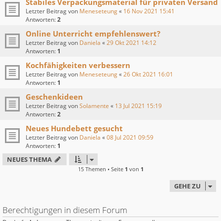
Stabiles Verpackungsmaterial für privaten Versand
Letzter Beitrag von
Meneseteung
«
16 Nov 2021 15:41
Antworten:
2
Online Unterricht empfehlenswert?
Letzter Beitrag von
Daniela
«
29 Okt 2021 14:12
Antworten:
1
Kochfähigkeiten verbessern
Letzter Beitrag von
Meneseteung
«
26 Okt 2021 16:01
Antworten:
1
Geschenkideen
Letzter Beitrag von
Solamente
«
13 Jul 2021 15:19
Antworten:
2
Neues Hundebett gesucht
Letzter Beitrag von
Daniela
«
08 Jul 2021 09:59
Antworten:
1
NEUES THEMA
15 Themen • Seite
1
von
1
GEHE ZU
Berechtigungen in diesem Forum