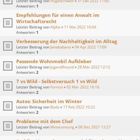
Letzter Beitrag von
Flügelschweif
«
31 Okt 2022 17:00
Antworten:
1
Empfehlungen für einen Anwalt im
Wirtschaftsrecht
Letzter Beitrag von
Alpha
«
11 Mai 2022 16:04
Antworten:
1
Verbesserung der Nachhaltigkeit im Alltag
Letzter Beitrag von
Janababana
«
04 Apr 2022 17:00
Antworten:
1
Passende Wohnmobil Aufkleber
Letzter Beitrag von
Jugendfreund
«
28 Mär 2022 12:12
Antworten:
2
7 vs Wild - Selbstversuch 1 vs Wild
Letzter Beitrag von
Forrest
«
02 Mär 2022 16:16
Antworten:
2
Autos: Sicherheit im Winter
Letzter Beitrag von
Bodo
«
17 Feb 2022 10:22
Antworten:
2
Probleme mit dem Chef
Letzter Beitrag von
Meneseteung
«
08 Dez 2021 13:27
Antworten:
1