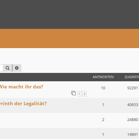
SUCHE
ERWEITERTE SUCHE
ANTWORTEN
ZUGRIFF
Wie macht ihr das?
10
92291
1
2
rinth der Legalität?
1
40653
2
24880
1
19891