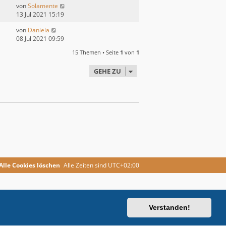
von
Solamente
13 Jul 2021 15:19
von
Daniela
08 Jul 2021 09:59
15 Themen • Seite
1
von
1
GEHE ZU
Alle Cookies löschen
Alle Zeiten sind
UTC+02:00
Verstanden!