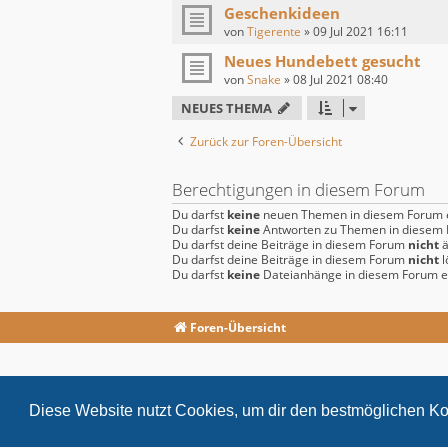
Geschenkideen
von
Tigerente
»
09 Jul 2021 16:11
Neues Hundebett gesucht
von
Snake
»
08 Jul 2021 08:40
NEUES THEMA
Zurück zur Foren-Übersicht
Berechtigungen in diesem Forum
Du darfst
keine
neuen Themen in diesem Forum e
Du darfst
keine
Antworten zu Themen in diesem F
Du darfst deine Beiträge in diesem Forum
nicht
ä
Du darfst deine Beiträge in diesem Forum
nicht
l
Du darfst
keine
Dateianhänge in diesem Forum er
Foren-Übersicht
Diese Website nutzt Cookies, um dir den bestmöglichen Ko