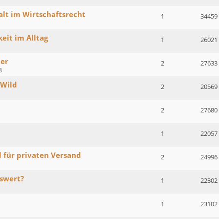
lt im Wirtschaftsrecht
1
34459
eit im Alltag
1
26021
er
2
27633
3
 Wild
2
20569
2
27680
1
22057
 für privaten Versand
2
24996
swert?
1
22302
1
23102