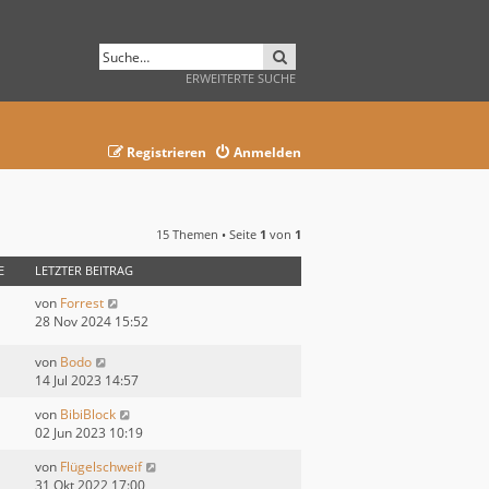
SUCHE
ERWEITERTE SUCHE
Registrieren
Anmelden
15 Themen • Seite
1
von
1
E
LETZTER BEITRAG
von
Forrest
28 Nov 2024 15:52
von
Bodo
14 Jul 2023 14:57
von
BibiBlock
02 Jun 2023 10:19
von
Flügelschweif
31 Okt 2022 17:00