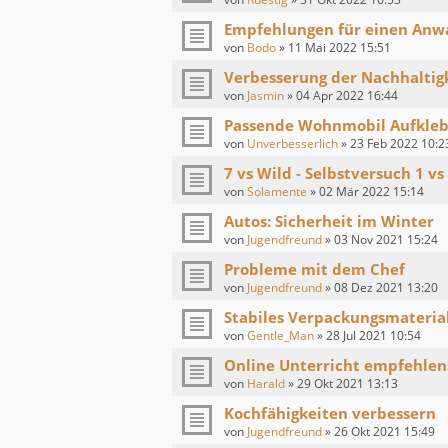
Empfehlungen für einen Anwa
von
Bodo
»
11 Mai 2022 15:51
Verbesserung der Nachhaltigk
von
Jasmin
»
04 Apr 2022 16:44
Passende Wohnmobil Aufkleb
von
Unverbesserlich
»
23 Feb 2022 10:2
7 vs Wild - Selbstversuch 1 vs
von
Solamente
»
02 Mär 2022 15:14
Autos: Sicherheit im Winter
von
Jugendfreund
»
03 Nov 2021 15:24
Probleme mit dem Chef
von
Jugendfreund
»
08 Dez 2021 13:20
Stabiles Verpackungsmaterial
von
Gentle_Man
»
28 Jul 2021 10:54
Online Unterricht empfehlen
von
Harald
»
29 Okt 2021 13:13
Kochfähigkeiten verbessern
von
Jugendfreund
»
26 Okt 2021 15:49