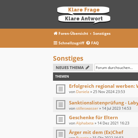
Foren-Übersicht
Sonstiges
Schnellzugriff
FAQ
Sonstiges
NEUES THEMA
THEMEN
Erfolgreich regional werben: 
von
Daniela
»
25 Nov 2024 23:53
Sanktionslistenprüfung - Laby
von
stilleswasser
»
14 Jul 2023 14:53
Geschenke für Eltern
von
Alphabeta
»
14 Dez 2021 16:23
Ärger mit dem (Ex)Chef
von
Ruestig
»
31 Okt 2022 16:53