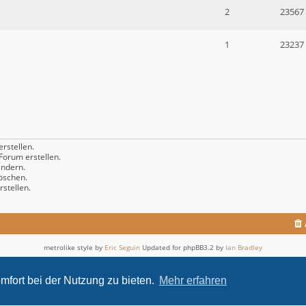
2
23567
1
23237
rstellen.
orum erstellen.
ndern.
öschen.
stellen.
metrolike style by
Eric Seguin
Updated for phpBB3.2 by
Ian Bradley
Powered by
phpBB
® Forum Software © phpBB Limited
Deutsche Übersetzung durch
phpBB.de
mfort bei der Nutzung zu bieten.
Mehr erfahren
Datenschutz
|
Nutzungsbedingungen