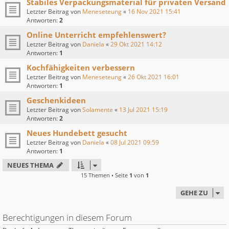
Stabiles Verpackungsmaterial für privaten Versand
Letzter Beitrag von
Meneseteung
«
16 Nov 2021 15:41
Antworten:
2
Online Unterricht empfehlenswert?
Letzter Beitrag von
Daniela
«
29 Okt 2021 14:12
Antworten:
1
Kochfähigkeiten verbessern
Letzter Beitrag von
Meneseteung
«
26 Okt 2021 16:01
Antworten:
1
Geschenkideen
Letzter Beitrag von
Solamente
«
13 Jul 2021 15:19
Antworten:
2
Neues Hundebett gesucht
Letzter Beitrag von
Daniela
«
08 Jul 2021 09:59
Antworten:
1
NEUES THEMA
15 Themen • Seite
1
von
1
GEHE ZU
Berechtigungen in diesem Forum