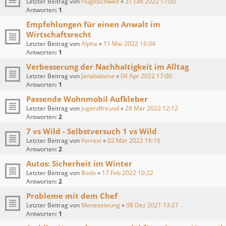
Letzter Beitrag von
Flügelschweif
«
31 Okt 2022 17:00
Antworten:
1
Empfehlungen für einen Anwalt im
Wirtschaftsrecht
Letzter Beitrag von
Alpha
«
11 Mai 2022 16:04
Antworten:
1
Verbesserung der Nachhaltigkeit im Alltag
Letzter Beitrag von
Janababana
«
04 Apr 2022 17:00
Antworten:
1
Passende Wohnmobil Aufkleber
Letzter Beitrag von
Jugendfreund
«
28 Mär 2022 12:12
Antworten:
2
7 vs Wild - Selbstversuch 1 vs Wild
Letzter Beitrag von
Forrest
«
02 Mär 2022 16:16
Antworten:
2
Autos: Sicherheit im Winter
Letzter Beitrag von
Bodo
«
17 Feb 2022 10:22
Antworten:
2
Probleme mit dem Chef
Letzter Beitrag von
Meneseteung
«
08 Dez 2021 13:27
Antworten:
1