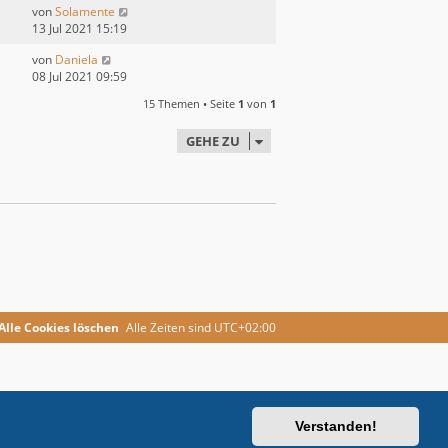
von
Solamente
13 Jul 2021 15:19
von
Daniela
08 Jul 2021 09:59
15 Themen • Seite
1
von
1
GEHE ZU
Alle Cookies löschen
Alle Zeiten sind
UTC+02:00
Verstanden!