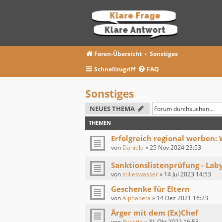
Foren-Übersicht
Sonstiges
Schnellzugriff
FAQ
Sonstiges
NEUES THEMA
THEMEN
Erfolgreich regional werben: 
von
Daniela
»
25 Nov 2024 23:53
Sanktionslistenprüfung - Laby
von
stilleswasser
»
14 Jul 2023 14:53
Geschenke für Eltern
von
Alphabeta
»
14 Dez 2021 16:23
Ärger mit dem (Ex)Chef
von
Ruestig
»
31 Okt 2022 16:53