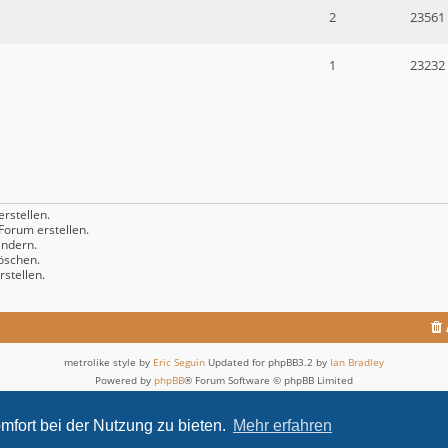
2
23561
1
23232
rstellen.
orum erstellen.
ndern.
öschen.
stellen.
metrolike style by
Eric Seguin
Updated for phpBB3.2 by
Ian Bradley
Powered by
phpBB
® Forum Software © phpBB Limited
Deutsche Übersetzung durch
phpBB.de
Datenschutz
|
Nutzungsbedingungen
mfort bei der Nutzung zu bieten.
Mehr erfahren