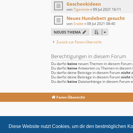
Geschenkideen
von
Tigerente
»
09 Jul 2021 16:11
Neues Hundebett gesucht
von
Snake
»
08 Jul 2021 08:40
NEUES THEMA
Zurück zur Foren-Übersicht
Berechtigungen in diesem Forum
Du darfst
keine
neuen Themen in diesem Forum e
Du darfst
keine
Antworten zu Themen in diesem F
Du darfst deine Beiträge in diesem Forum
nicht
ä
Du darfst deine Beiträge in diesem Forum
nicht
l
Du darfst
keine
Dateianhänge in diesem Forum er
Foren-Übersicht
Diese Website nutzt Cookies, um dir den bestmöglichen Ko