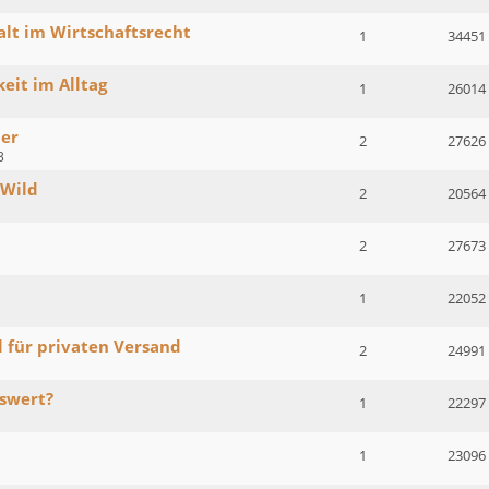
lt im Wirtschaftsrecht
1
34451
eit im Alltag
1
26014
er
2
27626
3
 Wild
2
20564
2
27673
1
22052
 für privaten Versand
2
24991
swert?
1
22297
1
23096