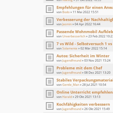
Empfehlungen für einen Anwa
von
Bodo
»
11 Mai 2022 15:51
Verbesserung der Nachhaltigk
von
Jasmin
»
04 Apr 2022 16:44
Passende Wohnmobil Aufkleb
von
Unverbesserlich
»
23 Feb 2022 10:2
7 vs Wild - Selbstversuch 1 vs
von
Solamente
»
02 Mär 2022 15:14
Autos: Sicherheit im Winter
von
Jugendfreund
»
03 Nov 2021 15:24
Probleme mit dem Chef
von
Jugendfreund
»
08 Dez 2021 13:20
Stabiles Verpackungsmaterial
von
Gentle_Man
»
28 Jul 2021 10:54
Online Unterricht empfehlen
von
Harald
»
29 Okt 2021 13:13
Kochfähigkeiten verbessern
von
Jugendfreund
»
26 Okt 2021 15:49