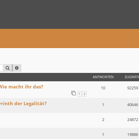
SUCHE
ERWEITERTE SUCHE
ANTWORTEN
ZUGRIFF
Wie macht ihr das?
10
92259
1
2
rinth der Legalität?
1
40646
2
24872
1
19886