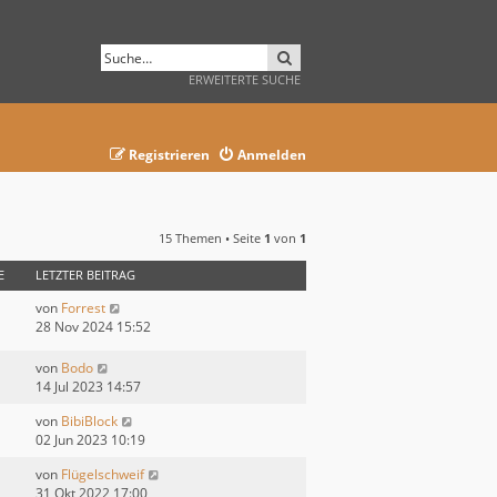
SUCHE
ERWEITERTE SUCHE
Registrieren
Anmelden
15 Themen • Seite
1
von
1
E
LETZTER BEITRAG
von
Forrest
28 Nov 2024 15:52
von
Bodo
14 Jul 2023 14:57
von
BibiBlock
02 Jun 2023 10:19
von
Flügelschweif
31 Okt 2022 17:00