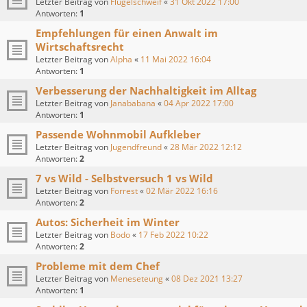
Letzter Beitrag von
Flügelschweif
«
31 Okt 2022 17:00
Antworten:
1
Empfehlungen für einen Anwalt im
Wirtschaftsrecht
Letzter Beitrag von
Alpha
«
11 Mai 2022 16:04
Antworten:
1
Verbesserung der Nachhaltigkeit im Alltag
Letzter Beitrag von
Janababana
«
04 Apr 2022 17:00
Antworten:
1
Passende Wohnmobil Aufkleber
Letzter Beitrag von
Jugendfreund
«
28 Mär 2022 12:12
Antworten:
2
7 vs Wild - Selbstversuch 1 vs Wild
Letzter Beitrag von
Forrest
«
02 Mär 2022 16:16
Antworten:
2
Autos: Sicherheit im Winter
Letzter Beitrag von
Bodo
«
17 Feb 2022 10:22
Antworten:
2
Probleme mit dem Chef
Letzter Beitrag von
Meneseteung
«
08 Dez 2021 13:27
Antworten:
1