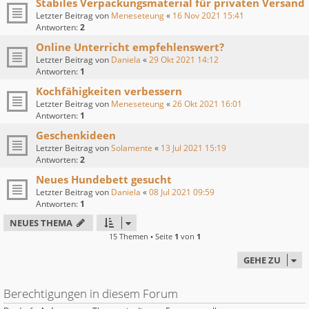
Stabiles Verpackungsmaterial für privaten Versand
Letzter Beitrag von
Meneseteung
«
16 Nov 2021 15:41
Antworten:
2
Online Unterricht empfehlenswert?
Letzter Beitrag von
Daniela
«
29 Okt 2021 14:12
Antworten:
1
Kochfähigkeiten verbessern
Letzter Beitrag von
Meneseteung
«
26 Okt 2021 16:01
Antworten:
1
Geschenkideen
Letzter Beitrag von
Solamente
«
13 Jul 2021 15:19
Antworten:
2
Neues Hundebett gesucht
Letzter Beitrag von
Daniela
«
08 Jul 2021 09:59
Antworten:
1
NEUES THEMA
15 Themen • Seite
1
von
1
GEHE ZU
Berechtigungen in diesem Forum