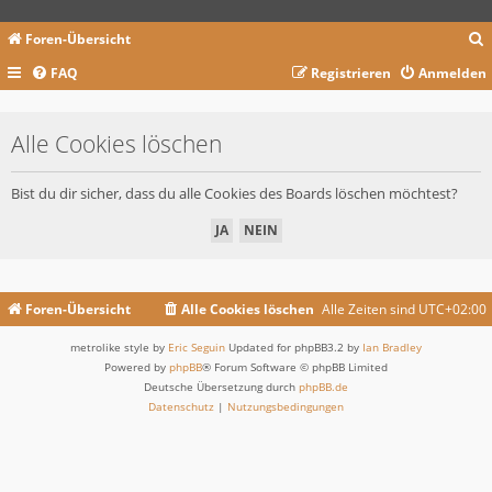
Foren-Übersicht
FAQ
Registrieren
Anmelden
c
Alle Cookies löschen
Bist du dir sicher, dass du alle Cookies des Boards löschen möchtest?
Foren-Übersicht
Alle Cookies löschen
Alle Zeiten sind
UTC+02:00
metrolike style by
Eric Seguin
Updated for phpBB3.2 by
Ian Bradley
Powered by
phpBB
® Forum Software © phpBB Limited
Deutsche Übersetzung durch
phpBB.de
Datenschutz
|
Nutzungsbedingungen