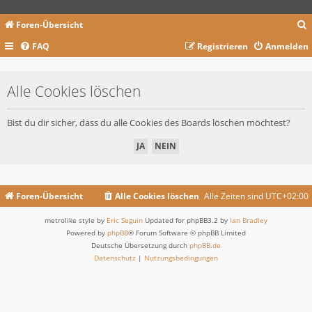
Foren-Übersicht
FAQ
Registrieren
Anmelden
c
Alle Cookies löschen
Bist du dir sicher, dass du alle Cookies des Boards löschen möchtest?
Foren-Übersicht
Alle Cookies löschen
Alle Zeiten sind
UTC+02:00
metrolike style by
Eric Seguin
Updated for phpBB3.2 by
Ian Bradley
Powered by
phpBB
® Forum Software © phpBB Limited
Deutsche Übersetzung durch
phpBB.de
Datenschutz
|
Nutzungsbedingungen