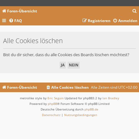
Foren-Übersicht
FAQ
Registrieren
Anmelden
c
Alle Cookies löschen
Bist du dir sicher, dass du alle Cookies des Boards löschen möchtest?
Foren-Übersicht
Alle Cookies löschen
Alle Zeiten sind
UTC+02:00
metrolike style by
Eric Seguin
Updated for phpBB3.2 by
Ian Bradley
Powered by
phpBB
® Forum Software © phpBB Limited
Deutsche Übersetzung durch
phpBB.de
Datenschutz
|
Nutzungsbedingungen