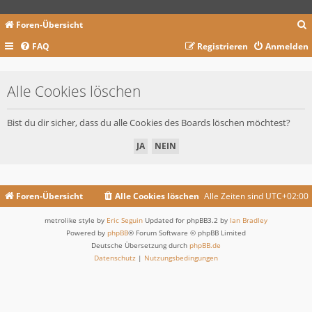
Foren-Übersicht
FAQ
Registrieren
Anmelden
c
Alle Cookies löschen
Bist du dir sicher, dass du alle Cookies des Boards löschen möchtest?
Foren-Übersicht
Alle Cookies löschen
Alle Zeiten sind
UTC+02:00
metrolike style by
Eric Seguin
Updated for phpBB3.2 by
Ian Bradley
Powered by
phpBB
® Forum Software © phpBB Limited
Deutsche Übersetzung durch
phpBB.de
Datenschutz
|
Nutzungsbedingungen