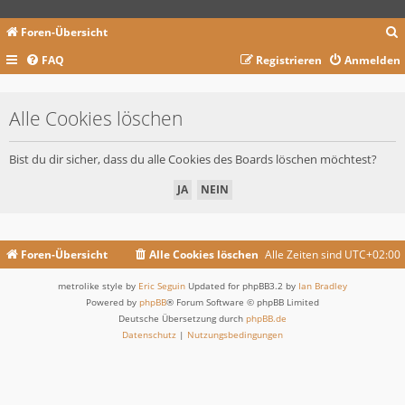
Foren-Übersicht
FAQ
Registrieren
Anmelden
c
Alle Cookies löschen
Bist du dir sicher, dass du alle Cookies des Boards löschen möchtest?
Foren-Übersicht
Alle Cookies löschen
Alle Zeiten sind
UTC+02:00
metrolike style by
Eric Seguin
Updated for phpBB3.2 by
Ian Bradley
Powered by
phpBB
® Forum Software © phpBB Limited
Deutsche Übersetzung durch
phpBB.de
Datenschutz
|
Nutzungsbedingungen